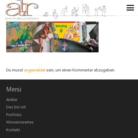
Du musst
angemeldet
sein, um einen Kommentar abzugeben.
Menü
Atelier
Das bin ich
Portfolio
Wissenswertes
Kontakt